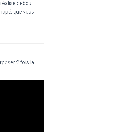
 réalisé debout
énopé, que vous
poser 2 fois la