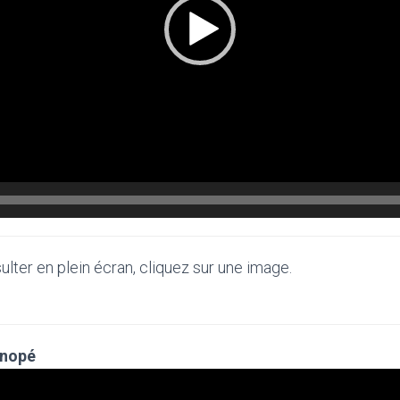
lter en plein écran, cliquez sur une image.
énopé