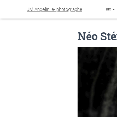
JM Angelini e- photographe
BIO
Néo St