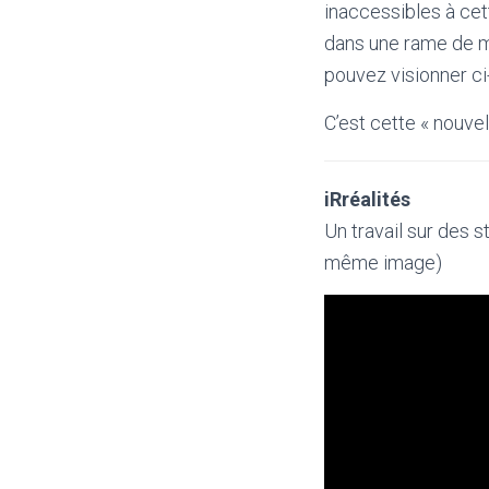
inaccessibles à cet
dans une rame de mé
pouvez visionner c
C’est cette « nouvel
iRréalités
Un travail sur des 
même image)
Lecteur
vidéo