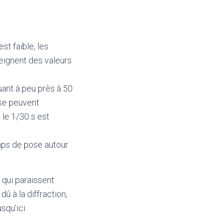
st faible, les
eignent des valeurs
uant à peu près à 50
se peuvent
 le 1/30 s est
emps de pose autour
 qui paraissent
û à la diffraction,
squ’ici