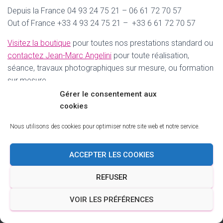
T
Depuis la France 04 93 24 75 21 – 06 61 72 70 57
I
O
Out of France +33 4 93 24 75 21 – +33 6 61 72 70 57
N
Visitez la boutique
pour toutes nos prestations standard ou
contactez Jean-Marc Angelini
pour toute réalisation,
séance, travaux photographiques sur mesure, ou formation
sur mesure.
Gérer le consentement aux
cookies
Nous utilisons des cookies pour optimiser notre site web et notre service.
DOSSIER DE PRESSE
POLITIQUE DE COOKIES (UE)
ACCEPTER LES COOKIES
REFUSER
CONTACT
CONDITIONS GÉNÉRALES DE VENTE
VOIR LES PRÉFÉRENCES
Hestia | Développé par
ThemeIsle