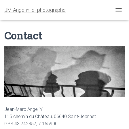
JM Angelini e- photographe
O
U
V
Contact
R
I
R
/
F
E
R
M
E
R
L
A
N
A
V
Jean-Marc Angelini
I
115 chemin du Château, 06640 Saint-Jeannet
G
GPS 43.742357, 7.165900
A