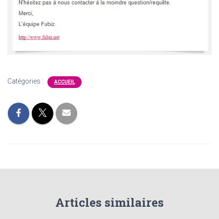
T
I
O
N
Catégories :
ACCUEIL
Articles similaires