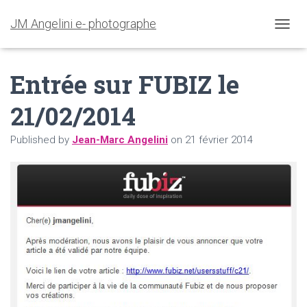
JM Angelini e- photographe
O
U
V
Entrée sur FUBIZ le
R
I
R
21/02/2014
/
F
Published by
Jean-Marc Angelini
on
21 février 2014
E
R
M
E
R
L
A
N
A
V
I
G
A